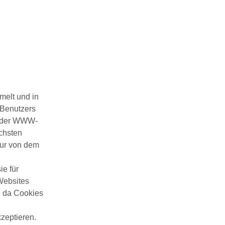
melt und in
s Benutzers
t der WWW-
chsten
nur von dem
ie für
Websites
t, da Cookies
zeptieren.