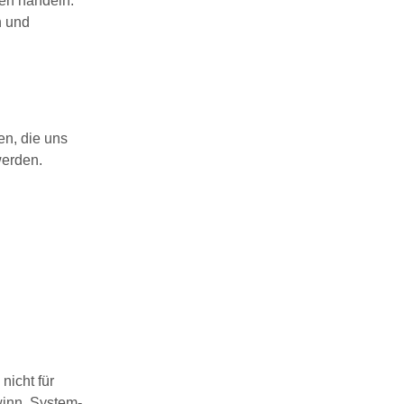
en handeln.
n und
en, die uns
werden.
nicht für
winn, System-