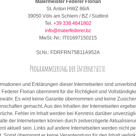
Malermeister Federer Florian
St. Anton HWZ 86/A
39050 Völs am Schlern / BZ / Südtirol
Tel.
+39 338 4641802
info@malerfederer.bz
MwSt.-Nr.: IT01697150215
St.Nr.: FDRFRN75B11A952A
Programmierung der Internetseite:
ormationen und Erklärungen dieser Internetseiten sind unverbind
 Federer Florian übernimmt für die Richtigkeit und Vollständigkei
ewähr. Es wird keine Garantie übernommen und keine Zusiche
nschaften gemacht. Aus den Inhalten der Internetseiten ergebe
üche. Fehler im Inhalt werden bei Kenntnis darüber unverzüglich
alte der Internetseiten können durch zeitverzögerte Aktualisieru
nt aktuell sein. Links auf andere Internetseiten werden nicht p
rt. Somit übernimmt er keine Verantwortung für den Inhalt verlink