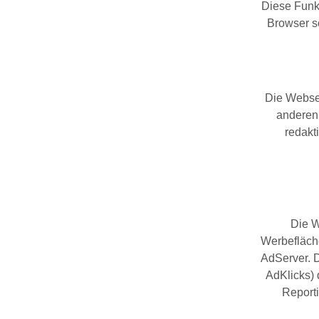
Diese Funkt
Browser so
Die Websei
anderen 
redakt
Die W
Werbefläche
AdServer. 
AdKlicks) 
Report