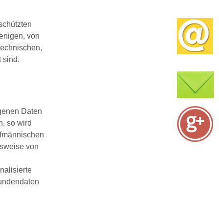
schützten
wenigen, von
technischen,
 sind.
ogenen Daten
, so wird
aufmännischen
gsweise von
nalisierte
Kundendaten