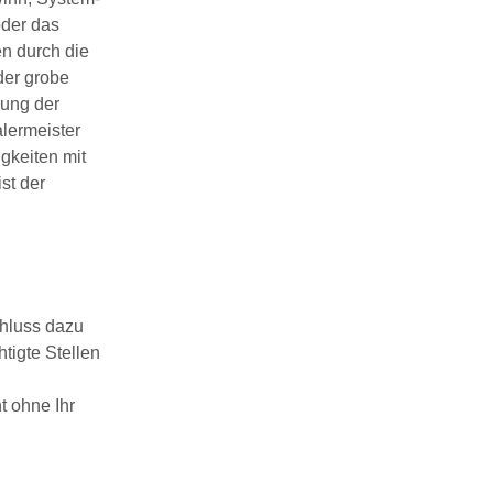
oder das
n durch die
der grobe
zung der
lermeister
igkeiten mit
ist der
chluss dazu
tigte Stellen
t ohne Ihr