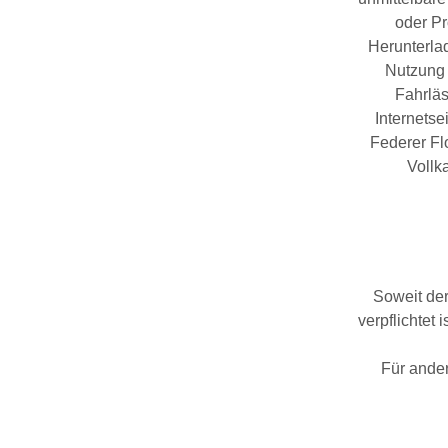
oder Pr
Herunterla
Nutzung 
Fahrläs
Internets
Federer Flo
Vollka
Soweit der
verpflichtet
Für ander