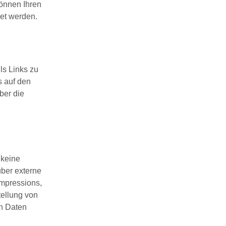
können Ihren
det werden.
ls Links zu
s auf den
ber die
 keine
über externe
mpressions,
tellung von
n Daten