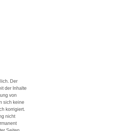
lich. Der
t der Inhalte
rung von
n sich keine
 korrigiert.
ng nicht
ermanent
ter Seiten.