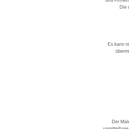
und Firmen
Die 
Es kann ni
übermi
Der Male
unmittelbare