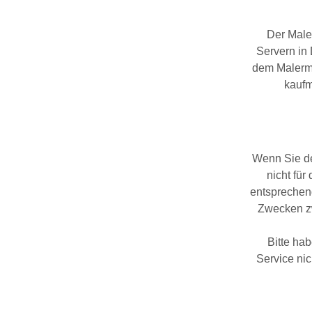
Der Male
Servern in 
dem Malerme
kaufm
Wenn Sie de
nicht fü
entsprechend
Zwecken zw
Bitte hab
Service ni