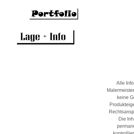
Alle Inf
Malermeister
keine G
Produkteige
Rechtsanspr
Die Inh
permane
kontrollie